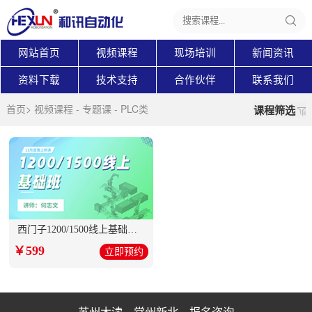
网站首页
视频课程
现场培训
新闻资讯
资料下载
技术支持
合作伙伴
联系我们
首页
>
视频课程
-
专题课
-
PLC类
课程筛选
西门子1200/1500线上基础班...
￥599
立即预约